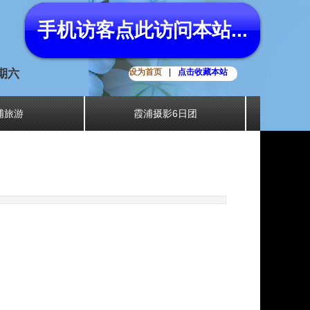
手机访客点此访问本站...
星期六
设为首页
|
点击收藏本站
浦旅游
霞浦摄影6日团