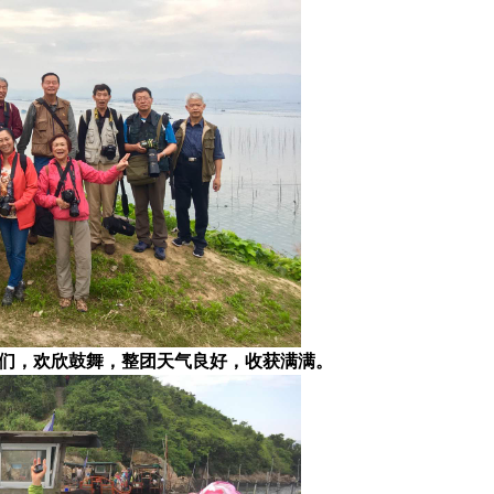
阿姨大伯们，欢欣鼓舞，整团天气良好，收获满满。