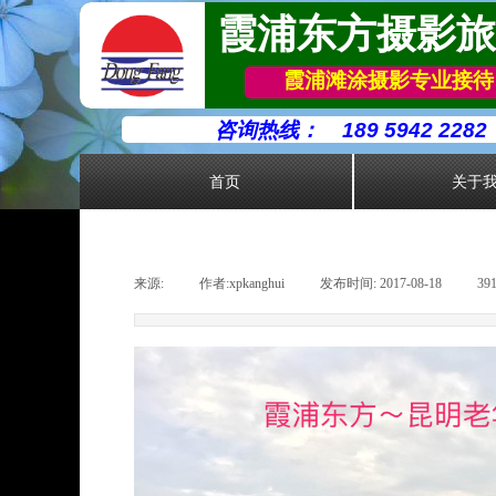
霞浦东方摄影旅
霞浦滩涂摄影专业接待
咨询热线：
189 5942 2282
首页
关于
来源:
|
作者:
xpkanghui
|
发布时间:
2017-08-18
|
39