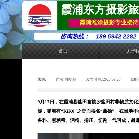
霞浦东方摄影旅
霞浦滩涂摄影专业接待
咨询热线：
189 5942 2282
首页
关于
来源:
|
作者:
郑培銮
|
发布时间:
2020-09-26
|
1584
9月17日，在霞浦县盐田畲族乡盐田村非物质文
脆，嚼着有“KiK0”之音而得名“曲确”。在当
备料、煮糖稀、洒粉、擀压、切割一气呵成，谢师